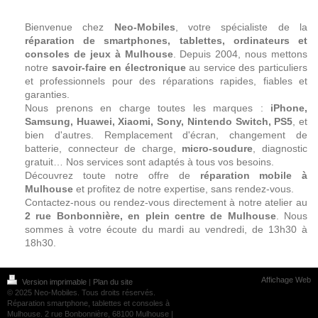
Bienvenue chez
Neo‑Mobiles
, votre spécialiste de la
réparation de smartphones, tablettes, ordinateurs et
consoles de jeux à Mulhouse
. Depuis 2004, nous mettons
notre
savoir-faire en électronique
au service des particuliers
et professionnels pour des réparations rapides, fiables et
garanties.
Nous prenons en charge toutes les marques :
iPhone,
Samsung, Huawei, Xiaomi, Sony, Nintendo Switch, PS5
, et
bien d'autres. Remplacement d'écran, changement de
batterie, connecteur de charge,
micro‑soudure
, diagnostic
gratuit… Nos services sont adaptés à tous vos besoins.
Découvrez toute notre offre de
réparation mobile à
Mulhouse
et profitez de notre expertise, sans rendez-vous.
Contactez-nous ou rendez-vous directement à notre atelier au
2 rue Bonbonnière, en plein centre de Mulhouse
. Nous
sommes à votre écoute du mardi au vendredi, de 13h30 à
18h30.
Affichage Web
Version imprimable
|
Plan du site
© 2025 Neo‑Mobiles. Tous droits réservés.
Réparation smartphone, tablettes et consoles à
Mulhouse. 2 rue Bonbonnière, 68100 Mulhouse |